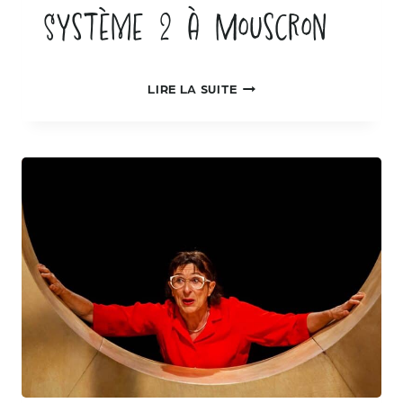
Système 2 à Mouscron
SYSTÈME
LIRE LA SUITE
2
À
MOUSCRON