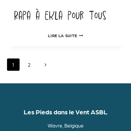
Rapa à Ekla pour tous
RAPA
LIRE LA SUITE
À
EKLA
POUR
TOUS
Page
Navigation
1
2
suivante
de
page
Les Pieds dans le Vent ASBL
Wavre, Belgique