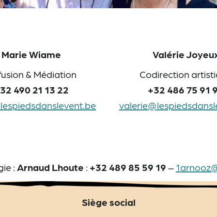
Marie Wiame
Valérie Joyeu
fusion & Médiation
Codirection artist
32 490 21 13 22
+32 486 75 91 
lespiedsdanslevent.be
valerie@lespiedsdansl
ie :
Arnaud Lhoute
:
+32 489 85 59 19
–
1arnooz
Siège social