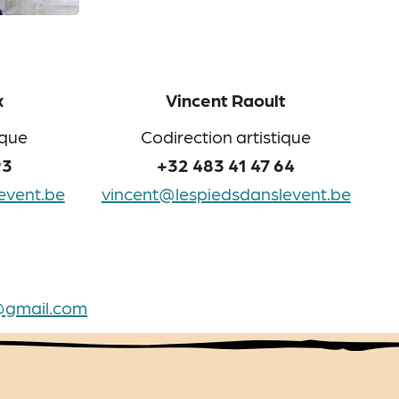
x
Vincent Raoult
ique
Codirection artistique
93
+32 483 41 47 64
event.be
vincent@lespiedsdanslevent.be
@gmail.com