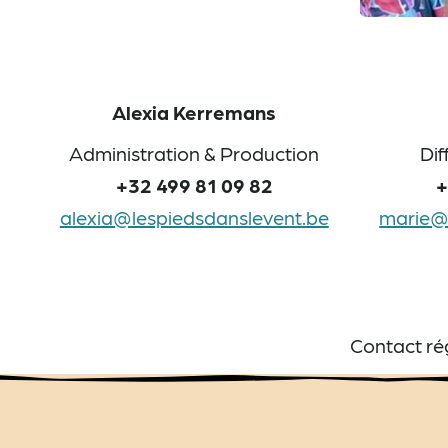
Alexia Kerremans
Administration & Production
Dif
+32 499 81 09 82
+
alexia@lespiedsdanslevent.be
marie@
Contact rég