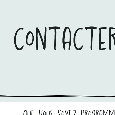
contacte
Que vous soyez programma