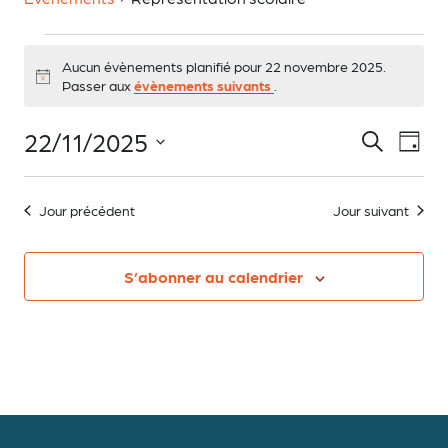
Évènements
Aucun évènements planifié pour 22 novembre 2025.
Notice
Passer aux
évènements suivants
.
for
22/11/2025
Recherche
Na
Recher
Jour
Sélectionnez
de
une
22
Jour précédent
Jour suivant
et
date.
vu
novembre
Év
S’abonner au calendrier
naviga
2025
de