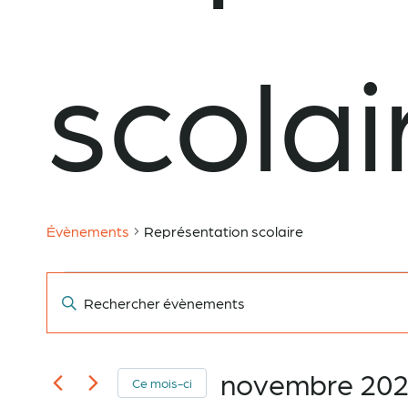
scolai
Évènements
Représentation scolaire
Évènements
Recherche
Saisir
mot-
clé.
et
Rechercher
novembre 20
Ce mois-ci
Évènements