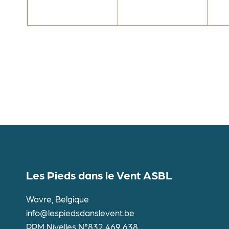
Les Pieds dans le Vent ASBL
Wavre, Belgique
info@lespiedsdanslevent.be
RPM Nivelles N°832 469 638