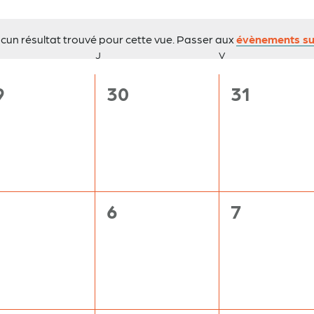
cun résultat trouvé pour cette vue. Passer aux
évènements su
Notice
CREDI
J
JEUDI
V
VENDREDI
0
0
9
30
31
vènement,
évènement,
évènemen
0
0
6
7
vènement,
évènement,
évènemen