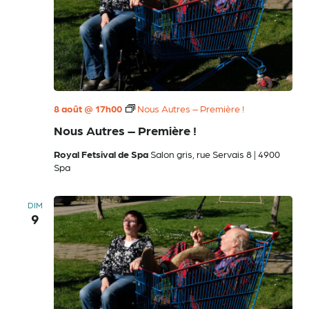
de
vues
8 août @ 17h00
Nous Autres – Première !
Évène
Nous Autres – Première !
Royal Fetsival de Spa
Salon gris, rue Servais 8 | 4900
Spa
DIM
9