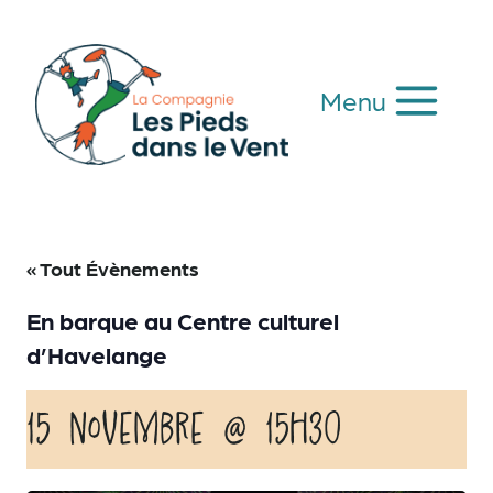
Aller
au
contenu
Menu
« Tout Évènements
En barque au Centre culturel
d’Havelange
15 novembre @ 15h30