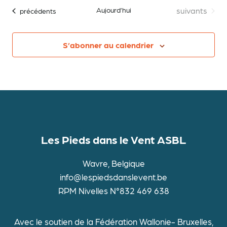
une
Évènements
Aujourd’hui
suivants
Évènements
précédents
date.
S’abonner au calendrier
Les Pieds dans le Vent ASBL
Wavre, Belgique
info@lespiedsdanslevent.be
RPM Nivelles N°832 469 638
Avec le soutien de la Fédération Wallonie- Bruxelles,