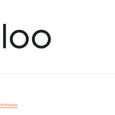
loo
-pratiques