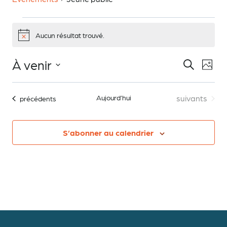
Évènements
Aucun résultat trouvé.
Notice
À venir
Recherche
Na
Recher
Phot
Sélectionnez
de
List
la
Évènements
Aujourd’hui
suivants
Évènements
précédents
et
date
vu
of
Év
S’abonner au calendrier
naviga
events
de
in
vues