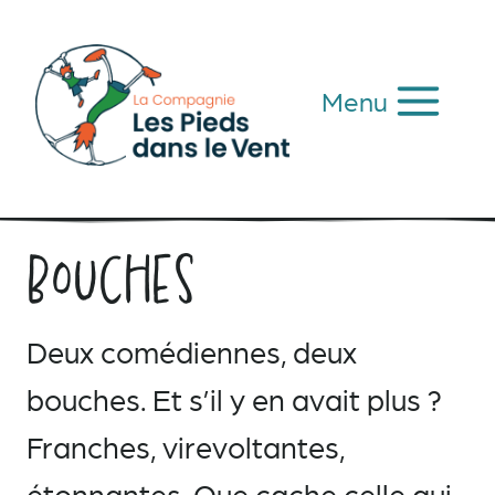
Aller
au
contenu
Menu
Bouches
Deux comédiennes, deux
bouches. Et s’il y en avait plus ?
Franches, virevoltantes,
étonnantes. Que cache celle qui