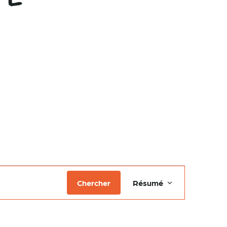
Navigation
Chercher
Résumé
de
vues