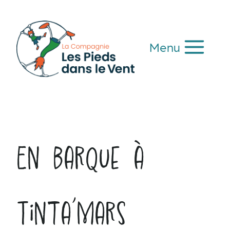
Aller
au
contenu
Menu
En barque à
Tinta’mars