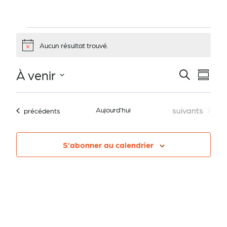
Évènements
Aucun résultat trouvé.
Notice
À venir
Recherche
Nav
Recher
Résum
Sélectionnez
de
la
Évènements
Aujourd’hui
suivants
Évènements
précédents
et
date
vue
Év
S’abonner au calendrier
navigat
de