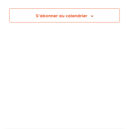
et
date
vue
Év
S’abonner au calendrier
navigat
de
vues
Évènem