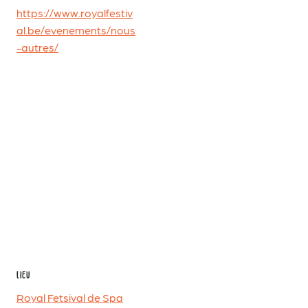
https://www.royalfestiv
al.be/evenements/nous
-autres/
LIEU
Royal Fetsival de Spa