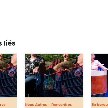
 liés
res
Nous Autres – Rencontres
En barqu