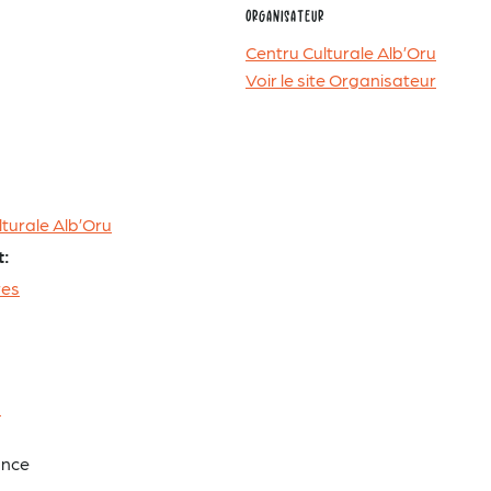
ORGANISATEUR
Centru Culturale Alb’Oru
Voir le site Organisateur
turale Alb’Oru
t:
res
u
ance