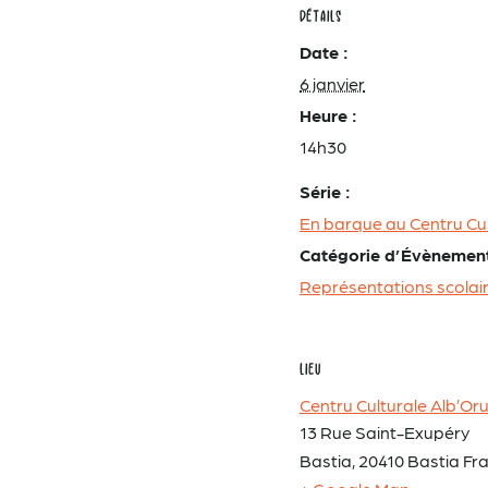
DÉTAILS
Date :
6 janvier
Heure :
14h30
Série :
En barque au Centru Cul
Catégorie d’Évènemen
Représentations scolai
LIEU
Centru Culturale Alb’Or
13 Rue Saint-Exupéry
Bastia
,
20410 Bastia
Fr