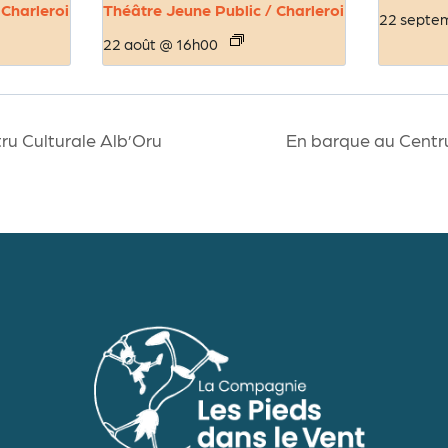
 Charleroi
Théâtre Jeune Public / Charleroi
22 septe
22 août @ 16h00
u Culturale Alb’Oru
En barque au Centr