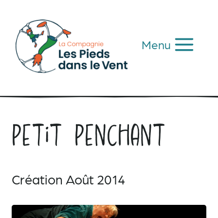
Aller
au
contenu
Menu
Petit Penchant
Création Août 2014